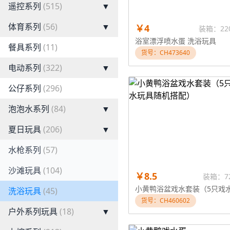
遥控系列
(515)
▼
体育系列
(56)
▼
￥4
装箱：22
浴室漂浮喷水蛋 洗浴玩具
餐具系列
(11)
货号：CH473640
电动系列
(322)
▼
公仔系列
(296)
泡泡水系列
(84)
▼
夏日玩具
(206)
▼
水枪系列
(57)
沙滩玩具
(104)
￥8.5
装箱：7
洗浴玩具
(45)
货号：CH460602
户外系列玩具
(18)
▼