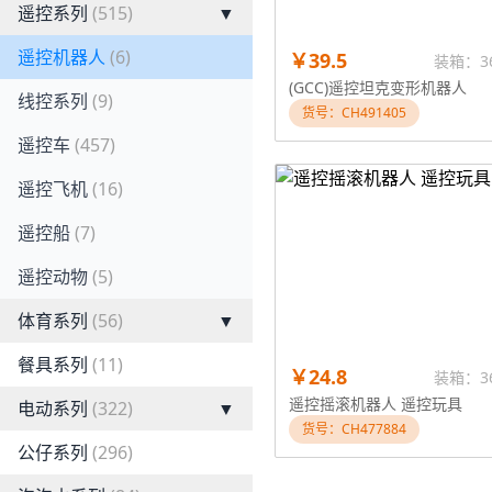
遥控系列
(515)
▼
遥控机器人
(6)
￥39.5
装箱：3
(GCC)遥控坦克变形机器人
线控系列
(9)
货号：CH491405
遥控车
(457)
遥控飞机
(16)
遥控船
(7)
遥控动物
(5)
体育系列
(56)
▼
餐具系列
(11)
￥24.8
装箱：3
遥控摇滚机器人 遥控玩具
电动系列
(322)
▼
货号：CH477884
公仔系列
(296)