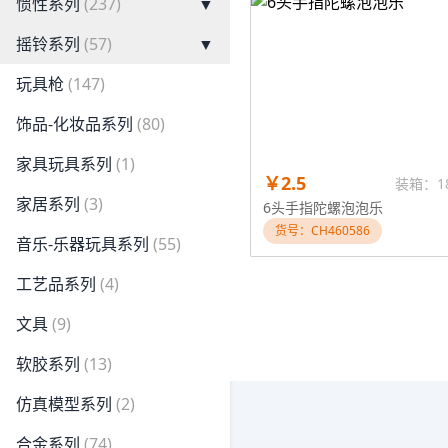
惯性系列
(237)
▼
摇铃系列
(57)
▼
玩具枪
(147)
饰品-化妆品系列
(80)
家具玩具系列
(1)
￥2.5
装箱：1
家居系列
(3)
6头手指陀螺泡泡乐
货号：CH460586
音乐-乐器玩具系列
(55)
工艺品系列
(4)
文具
(9)
软胶系列
(13)
仿真模型系列
(2)
合金系列
(74)