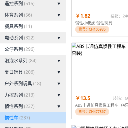
遥控系列
(515)
▼
体育系列
(56)
▼
￥1.82
装箱：24
惯性小老虎 惯性玩具
餐具系列
(11)
货号：CH105935
电动系列
(322)
▼
公仔系列
(296)
泡泡水系列
(84)
▼
夏日玩具
(206)
▼
户外系列玩具
(18)
▼
力控系列
(213)
▼
￥13.5
装箱：6
惯性系列
(237)
▼
货号：CH477867
惯性车
(237)