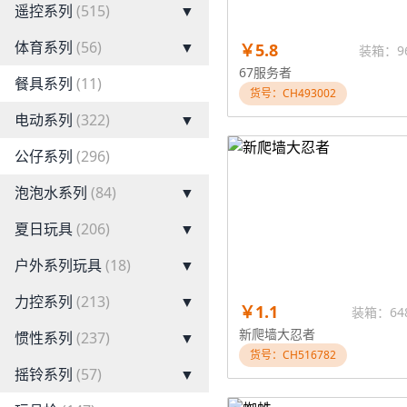
遥控系列
(515)
▼
体育系列
(56)
▼
￥5.8
装箱：9
67服务者
餐具系列
(11)
货号：CH493002
电动系列
(322)
▼
公仔系列
(296)
泡泡水系列
(84)
▼
夏日玩具
(206)
▼
户外系列玩具
(18)
▼
力控系列
(213)
▼
￥1.1
装箱：64
新爬墙大忍者
惯性系列
(237)
▼
货号：CH516782
摇铃系列
(57)
▼