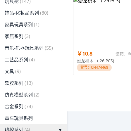
玩具枪
(147)
饰品-化妆品系列
(80)
家具玩具系列
(1)
家居系列
(3)
音乐-乐器玩具系列
(55)
￥10.8
装箱：6
工艺品系列
(4)
恐龙积木 （ 26 PCS)
货号：CH474468
文具
(9)
软胶系列
(13)
仿真模型系列
(2)
合金系列
(74)
童车玩具系列
线控系列
(4)
▼