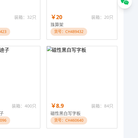
￥20
装箱：32只
装箱：20只
珠算架
423
货号：CH489432
￥8.9
装箱：400只
装箱：84只
子
磁性黑白写字板
096
货号：CH460640