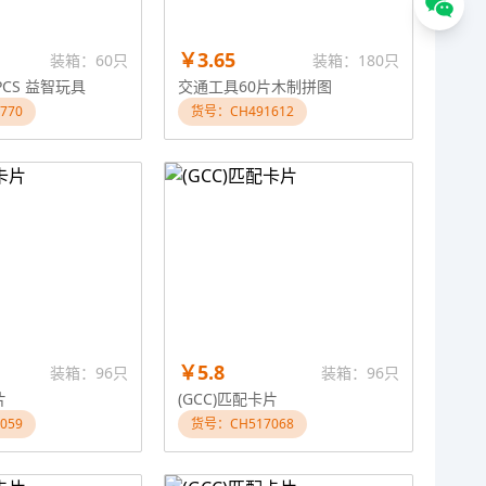
￥3.65
装箱：60只
装箱：180只
PCS 益智玩具
交通工具60片木制拼图
770
货号：CH491612
￥5.8
装箱：96只
装箱：96只
片
(GCC)匹配卡片
059
货号：CH517068