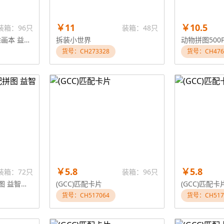
￥11
￥10.5
装箱：96只
装箱：48只
小号阿拉伯人大眼睛涂画本 益智玩具
拆装小世界
动物拼图500
货号：CH273328
货号：CH476
￥5.8
￥5.8
装箱：72只
装箱：96只
(GCC)阿拉伯文匹配拼图 益智玩具
(GCC)匹配卡片
(GCC)匹配卡
货号：CH517064
货号：CH517